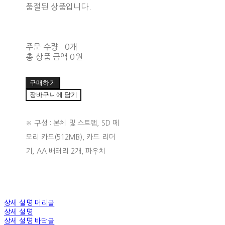
품절된 상품입니다.
주문 수량
0개
총 상품 금액
0원
구매하기
장바구니에 담기
※ 구성 : 본체 및 스트랩, SD 메
모리 카드(512MB), 카드 리더
기, AA 배터리 2개, 파우치
상세 설명 머리글
상세 설명
상세 설명 바닥글