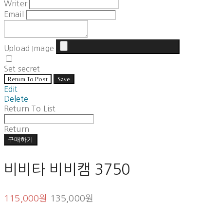
Writer
Email
Upload Image
Set secret
Return To Post
Save
Edit
Delete
Return To List
Return
구매하기
비비타 비비캠 3750
115,000원
135,000원