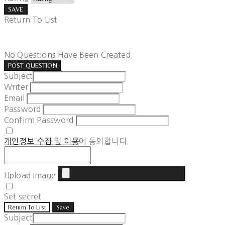
SAVE
Return To List
No Questions Have Been Created.
POST QUESTION
Subject
Writer
Email
Password
Confirm Password
개인정보 수집 및 이용
에 동의합니다.
Upload Image
Set secret
Return To List
Save
Subject