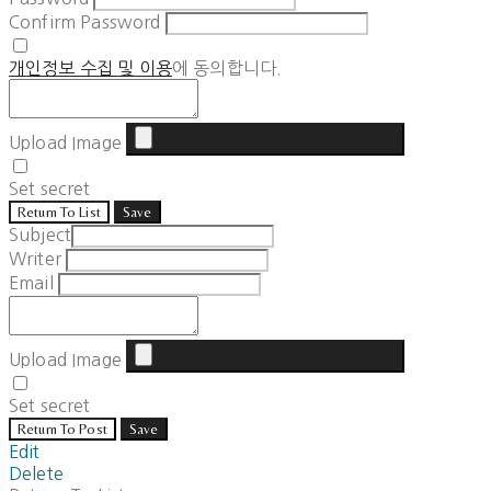
Confirm Password
개인정보 수집 및 이용
에 동의합니다.
Upload Image
Set secret
Return To List
Save
Subject
Writer
Email
Upload Image
Set secret
Return To Post
Save
Edit
Delete