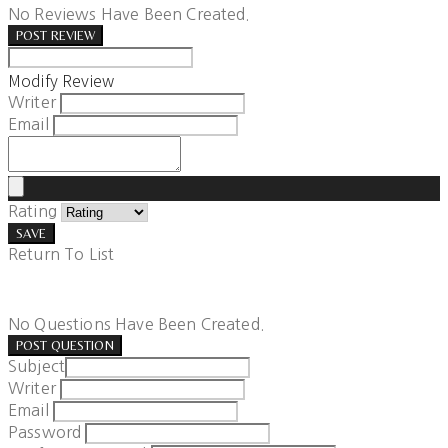
No Reviews Have Been Created.
POST REVIEW
Modify Review
Writer
Email
Rating
SAVE
Return To List
No Questions Have Been Created.
POST QUESTION
Subject
Writer
Email
Password