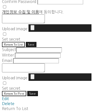
Confirm Password
개인정보 수집 및 이용
에 동의합니다.
Upload Image
Set secret
Return To List
Save
Subject
Writer
Email
Upload Image
Set secret
Return To Post
Save
Edit
Delete
Return To List