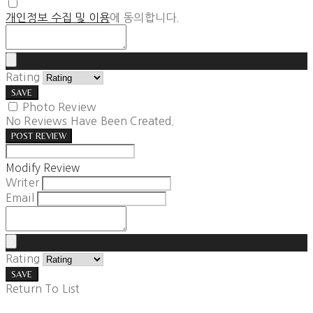
개인정보 수집 및 이용
에 동의합니다.
Rating
SAVE
Photo Review
No Reviews Have Been Created.
POST REVIEW
Modify Review
Writer
Email
Rating
SAVE
Return To List