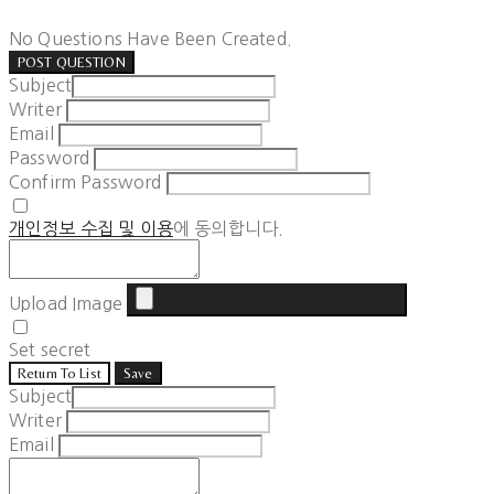
No Questions Have Been Created.
POST QUESTION
Subject
Writer
Email
Password
Confirm Password
개인정보 수집 및 이용
에 동의합니다.
Upload Image
Set secret
Return To List
Save
Subject
Writer
Email