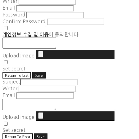
Writer
Email
Password
Confirm Password
개인정보 수집 및 이용
에 동의합니다.
Upload Image
Set secret
Return To List
Save
Subject
Writer
Email
Upload Image
Set secret
Return To Post
Save