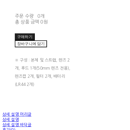
주문 수량
0개
총 상품 금액
0원
구매하기
장바구니에 담기
※ 구성 : 본체 및 스트랩, 렌즈 2
개, 후드 1개(50mm 렌즈 전용),
렌즈캡 2개, 필터 2개, 배터리
(LR44 2개)
상세 설명 머리글
상세 설명
상세 설명 바닥글
후기(0)