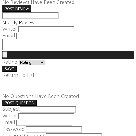
No Reviews Have Been Created.
POST REVIEW
Modify Review
Writer
Email
Rating
SAVE
Return To List
No Questions Have Been Created.
POST QUESTION
Subject
Writer
Email
Password
Confirm Password