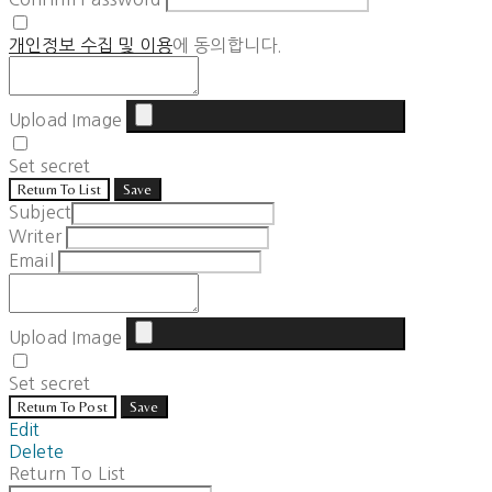
개인정보 수집 및 이용
에 동의합니다.
Upload Image
Set secret
Return To List
Save
Subject
Writer
Email
Upload Image
Set secret
Return To Post
Save
Edit
Delete
Return To List