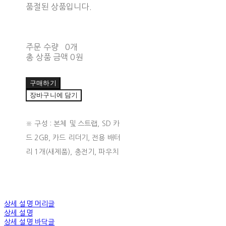
품절된 상품입니다.
주문 수량
0개
총 상품 금액
0원
구매하기
장바구니에 담기
※ 구성 : 본체 및 스트랩, SD 카
드 2GB, 카드 리더기, 전용 배터
리 1개(새제품), 충전기, 파우치
상세 설명 머리글
상세 설명
상세 설명 바닥글