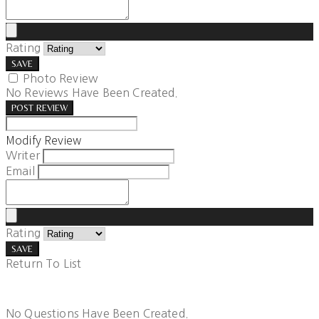
Rating
SAVE
Photo Review
No Reviews Have Been Created.
POST REVIEW
Modify Review
Writer
Email
Rating
SAVE
Return To List
No Questions Have Been Created.