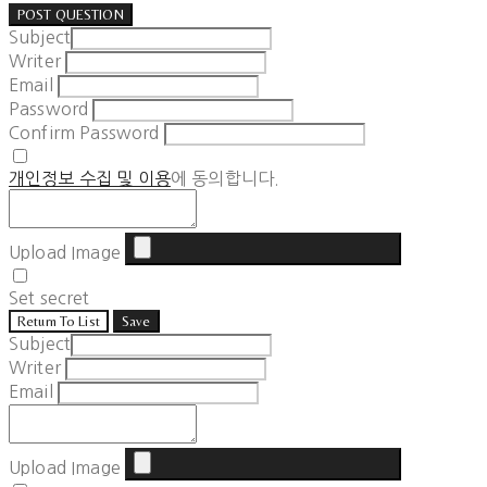
POST QUESTION
Subject
Writer
Email
Password
Confirm Password
개인정보 수집 및 이용
에 동의합니다.
Upload Image
Set secret
Return To List
Save
Subject
Writer
Email
Upload Image