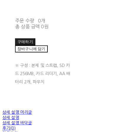
주문 수량
0개
총 상품 금액
0원
구매하기
장바구니에 담기
※ 구성 : 본체 및 스트랩, SD 카
드 256MB, 카드 리더기, AA 배
터리 2개, 파우치
상세 설명 머리글
상세 설명
상세 설명 바닥글
후기(0)