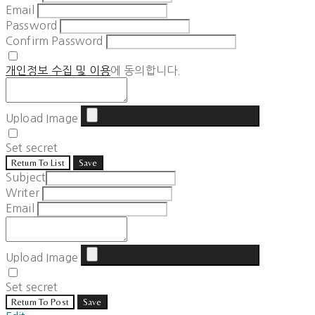
Email
Password
Confirm Password
개인정보 수집 및 이용
에 동의합니다.
Upload Image
Set secret
Return To List
Save
Subject
Writer
Email
Upload Image
Set secret
Return To Post
Save