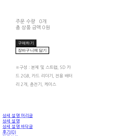
주문 수량
0개
총 상품 금액
0원
구매하기
장바구니에 담기
※구성 : 본체 및 스트랩, SD 카
드 2GB, 카드 리더기, 전용 배터
리 2개, 충전기, 케이스
상세 설명 머리글
상세 설명
상세 설명 바닥글
후기(0)